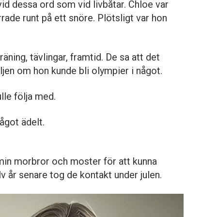
vid dessa ord som vid livbåtar. Chloe var
rade runt på ett snöre. Plötsligt var hon
ning, tävlingar, framtid. De sa att det
iljen om hon kunde bli olympier i något.
ulle följa med.
ågot ädelt.
min morbror och moster för att kunna
v år senare tog de kontakt under julen.