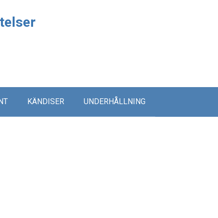
telser
NT
KÄNDISER
UNDERHÅLLNING