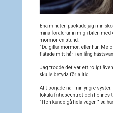
Ena minuten packade jag min sk
mina föräldrar in mig i bilen med
mormor en stund.
”Du gillar mormor, eller hur, M
flätade mitt hår i en lång hästsvan
Jag trodde det var ett roligt även
skulle betyda för alltid.
Allt började när min yngre syster
lokala fritidscentret och hennes 
”Hon kunde gå hela vägen,” sa han