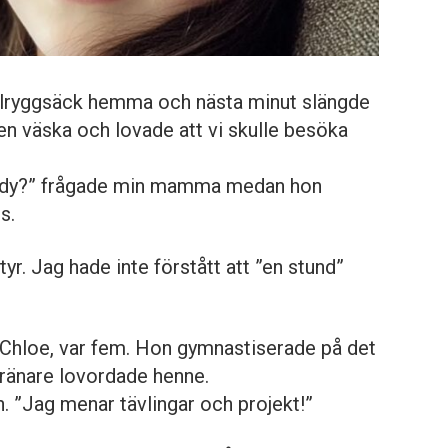
olryggsäck hemma och nästa minut slängde
 en väska och lovade att vi skulle besöka
elody?” frågade min mamma medan hon
s.
tyr. Jag hade inte förstått att ”en stund”
, Chloe, var fem. Hon gymnastiserade på det
tränare lovordade henne.
. ”Jag menar tävlingar och projekt!”