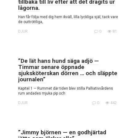
tillbaka till liv efter att det dragits ur
lågorna.
Han får följa med dig hem ikväll, lilla lyckliga själ, tack vare
de outtröttliga,
DJUR
0
81
”De lät hans hund säga adjö —
Timmar senare öppnade
sjuksköterskan dörren … och släppte
journalen”
Kapitel 1 — Rummet där tiden blev stilla Palliativvårdens
rum andades mjuka pip och
DJUR
0
442
”Jimmy björnen — en godhjärtad