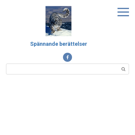
Skip
to
content
Spännande berättelser
Search: