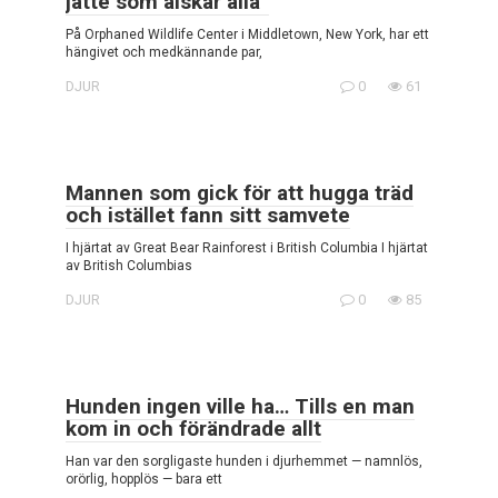
jätte som älskar alla”
På Orphaned Wildlife Center i Middletown, New York, har ett
hängivet och medkännande par,
DJUR
0
61
Mannen som gick för att hugga träd
och istället fann sitt samvete
I hjärtat av Great Bear Rainforest i British Columbia I hjärtat
av British Columbias
DJUR
0
85
Hunden ingen ville ha… Tills en man
kom in och förändrade allt
Han var den sorgligaste hunden i djurhemmet — namnlös,
orörlig, hopplös — bara ett