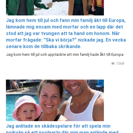
Jag kom hem till jul och fann min familj åkt till Europa,
lämnade mig ensam med morfar och en lapp där det
stod att jag var tvungen att ta hand om honom. När
morfar frågade: ”Ska vi börja?” nickade jag. En vecka
senare kom de tillbaka skrikande.
Jag kom hem till jul och upptäckte att min familj hade åkt till Europa
1568
Jag anlitade en skådespelare för att spela min
pojkvän på ett poolparty där min man anlände med