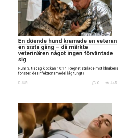
En döende hund kramade en veteran
en sista gång – då märkte
veterinären något ingen förväntade
sig
Rum 3, tisdag klockan 10:14. Regnet strilade mot klinikens
fönster; desinfektionsmedel låg tungt i
DJUR
0
445