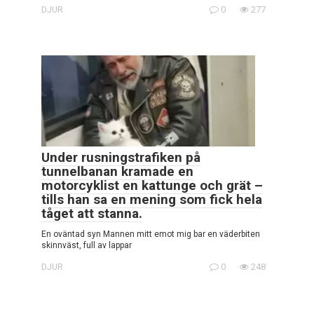
DJUR
0
277
Under rusningstrafiken på
tunnelbanan kramade en
motorcyklist en kattunge och grät –
tills han sa en mening som fick hela
tåget att stanna.
En oväntad syn Mannen mitt emot mig bar en väderbiten
skinnväst, full av lappar
DJUR
0
248