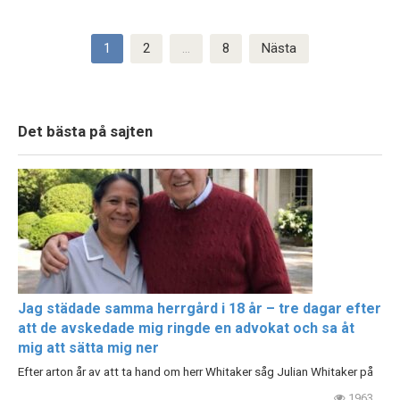
Sidnumrering
1
2
…
8
Nästa
för
inlägg
Det bästa på sajten
Jag städade samma herrgård i 18 år – tre dagar efter
att de avskedade mig ringde en advokat och sa åt
mig att sätta mig ner
Efter arton år av att ta hand om herr Whitaker såg Julian Whitaker på
1963