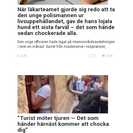
När läkarteamet gjorde sig redo att ta
den unge polismannen ur
livsuppehållandet, gav de hans lojala
hund ett sista farväl – det som hände
sedan chockerade alla.
Den unge officeren hade legat på intensivvårdsavdelningen
i över en månad. Surret från maskinerna—respiratorer,
DJUR
0
354
”Turist möter tjuren — Det som
händer härnäst kommer att chocka
dig”