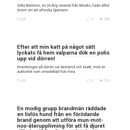
Sofia Martinez, en 26-årig resenär från Mexiko, hade alltid
drömt om att utforska Spaniens
DJUR
0
380
Efter att min katt på något sätt
lyckats få hem valparna dök en polis
upp vid dörren!
Knackningen på dörren var bestämd och exakt, med en
auktoritet som omedelbart fick mina
DJUR
0
329
En modig grupp brandmän räddade
en livlös hund från en förödande
brand genom att utföra mun-mot-
nos-återupplivning för att få djuret