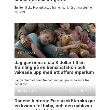
En liten flicka blev utkastad från en butik för att ha stulit en
kartong
INTRESSANT
0
170
Jag gav mina sista 3 dollar till en
främling på en bensinstation och
vaknade upp med ett affärsimperium
Jag var hemlös med tre barn när jag gav mina sista tre
dollar för
BERÄTTELSER
0
115
Dagens historia: En sjuksköterska ger
en kvinna fel baby, och den nyblivna