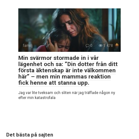
familj
0
1 478
Min svärmor stormade in i vår
lägenhet och sa: ”Din dotter från ditt
första äktenskap är inte välkommen
här” – men min mammas reaktion
fick henne att stanna upp.
Jag var lite tveksam och sliten när jag träffade någon ny
efter min katastrofala
Det bästa på sajten