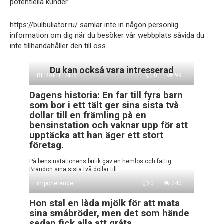
potentiella kunder.
https://bulbuliator.ru/ samlar inte in någon personlig
information om dig när du besöker vår webbplats såvida du
inte tillhandahåller den till oss.
Du kan också vara intresserad
BERÄTTELSER
0
99
Dagens historia: En far till fyra barn
som bor i ett tält ger sina sista två
dollar till en främling på en
bensinstation och vaknar upp för att
upptäcka att han äger ett stort
företag.
På bensinstationens butik gav en hemlös och fattig
Brandon sina sista två dollar till
imponerande
0
240
Hon stal en låda mjölk för att mata
sina småbröder, men det som hände
sedan fick alla att gråta.