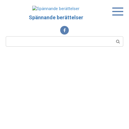
Skip
to
content
Spännande berättelser
Search: