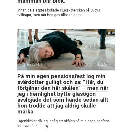
mamman blir blek.
Innan de släpptes kollade sjuksköterskan på Lucys
tvillingar, men när hon gav tillbaka dem
INTRESSANT
0
246
På min egen pensionsfest log min
svärdotter gulligt och sa: ”Här, du
förtjänar den här skålen” – men när
jag i hemlighet bytte glasögon
avslöjade det som hände sedan allt
hon trodde att jag aldrig skulle
märka.
Ögonblicket då jag insåg att skålen på min pensionsfest
inte var tänkt att hylla