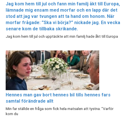
Jag kom hem till jul och fann min familj åkt till Europa,
lämnade mig ensam med morfar och en lapp där det
stod att jag var tvungen att ta hand om honom. När
morfar frågade: ”Ska vi börja?” nickade jag. En vecka
senare kom de tillbaka skrikande.
Jag kom hem till jul och upptäckte att min familj hade åkt till Europa
Hennes man gav bort hennes bil tills hennes fars
samtal förändrade allt
Min far ställde en fråga som fick hela matsalen att tystna. ”Varför
kom du